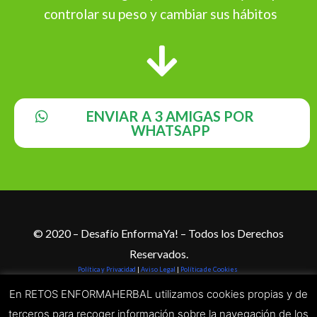
controlar su peso y cambiar sus hábitos
ENVIAR A 3 AMIGAS POR
WHATSAPP
© 2020 – Desafío EnformaYa! – Todos los Derechos
Reservados.
Política y Privacidad
|
Aviso Legal
|
Política de Cookies
La información que se ofrece a través de este sitio web es solamente un resumen
En RETOS ENFORMAHERBAL utilizamos cookies propias y de
general preparado para el público. No pretende sustituir a ninguna ley o
reglamento.
terceros para recoger información sobre la navegación de los